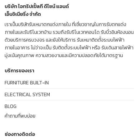
บริษัท ไอทริปเปิ้ลที ดีไซน์ แอนด์
เอ็นจิเนียริ่ง จำกัด
เราเป็น
บริษัทรับเหมาตกแต่งภายใน
ที่เชี่ยวชาญในการ
รับตกแต่ง
ภายใน
และ
รับรีโนเวทบ้าน
รวมถึง
รับรีโนเวทคอนโด
รับบิ้วอินห้องนอน
ด้วยบริการครบวงจร และยังให้บริการ
รับเหมาติดตั้งระบบไฟฟ้า
ภายในอาคาร
ไม่ว่าจะเป็น
รับติดตั้งระบบไฟฟ้า
หรือ
รับเดินสายไฟฟ้า
มุ่งเน้นคุณภาพ ความสวยงามและมีความปลอดภัยได้มาตรฐาน
บริการของเรา
FURNITURE BUILT-IN
ELECTRICAL SYSTEM
BLOG
คำถามที่พบบ่อย
ช่องทางติดต่อ