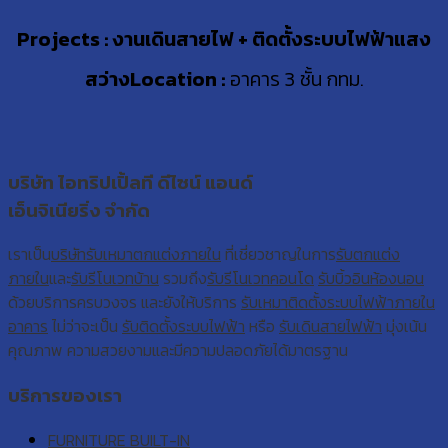
Projects : งานเดินสายไฟ + ติดตั้งระบบไฟฟ้าแสง
สว่าง
Location :
อาคาร 3 ชั้น กทม.
บริษัท ไอทริปเปิ้ลที ดีไซน์ แอนด์
เอ็นจิเนียริ่ง จำกัด
เราเป็น
บริษัทรับเหมาตกแต่งภายใน
ที่เชี่ยวชาญในการ
รับตกแต่ง
ภายใน
และ
รับรีโนเวทบ้าน
รวมถึง
รับรีโนเวทคอนโด
รับบิ้วอินห้องนอน
ด้วยบริการครบวงจร และยังให้บริการ
รับเหมาติดตั้งระบบไฟฟ้าภายใน
อาคาร
ไม่ว่าจะเป็น
รับติดตั้งระบบไฟฟ้า
หรือ
รับเดินสายไฟฟ้า
มุ่งเน้น
คุณภาพ ความสวยงามและมีความปลอดภัยได้มาตรฐาน
บริการของเรา
FURNITURE BUILT-IN