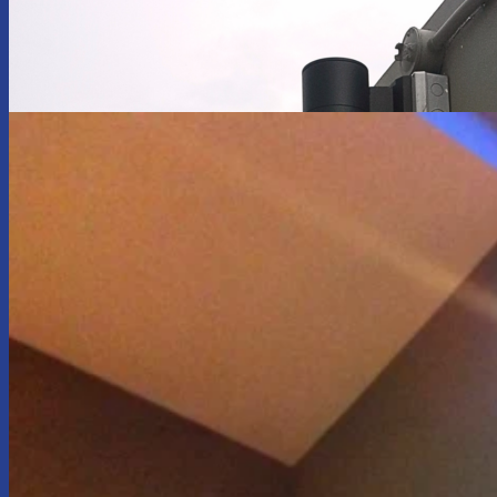
รับตกแต่งออฟฟิศอาคารพาณิชย์
รับตกแต่งห้องประชุม
รับตกแต่งร้านในห้าง
รับตกแต่งภายในออฟฟิศ
รับตกแต่งร้านอาหาร
รับตกแต่งภายในบ้าน / บิ้วอินบ้าน
รับบิ้วอินห้องนอน
รับบิ้วอินตู้เสื้อผ้า
รับบิ้วอินห้องนั่งเล่น/ห้องรับแขก
รับบิ้วอินห้องครัว
รับรีโนเวทบ้าน
รับรีโนเวทคอนโด
โรงงานผลิตเฟอร์นิเจอร์บิ้วอิน
รับต่อเติมครัวหลังบ้าน
Electrical System