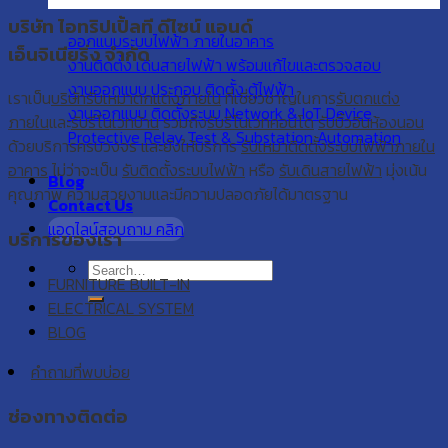
บริษัท ไอทริปเปิ้ลที ดีไซน์ แอนด์
ออกแบบระบบไฟฟ้า ภายในอาคาร
เอ็นจิเนียริ่ง จำกัด
งานติดตั้ง เดินสายไฟฟ้า พร้อมแก้ไขและตรวจสอบ
งานออกแบบ ประกอบ ติดตั้ง ตู้ไฟฟ้า
เราเป็น
บริษัทรับเหมาตกแต่งภายใน
ที่เชี่ยวชาญในการ
รับตกแต่ง
งานออกแบบ ติดตั้งระบบ Network & IoT Device
ภายใน
และ
รับรีโนเวทบ้าน
รวมถึง
รับรีโนเวทคอนโด
รับบิ้วอินห้องนอน
Protective Relay Test & Substation Automation
ด้วยบริการครบวงจร และยังให้บริการ
รับเหมาติดตั้งระบบไฟฟ้าภายใน
อาคาร
ไม่ว่าจะเป็น
รับติดตั้งระบบไฟฟ้า
หรือ
รับเดินสายไฟฟ้า
มุ่งเน้น
Blog
คุณภาพ ความสวยงามและมีความปลอดภัยได้มาตรฐาน
Contact Us
แอดไลน์สอบถาม คลิก
บริการของเรา
FURNITURE BUILT-IN
ELECTRICAL SYSTEM
BLOG
คำถามที่พบบ่อย
ช่องทางติดต่อ