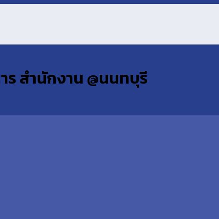
าร สำนักงาน @นนทบุรี