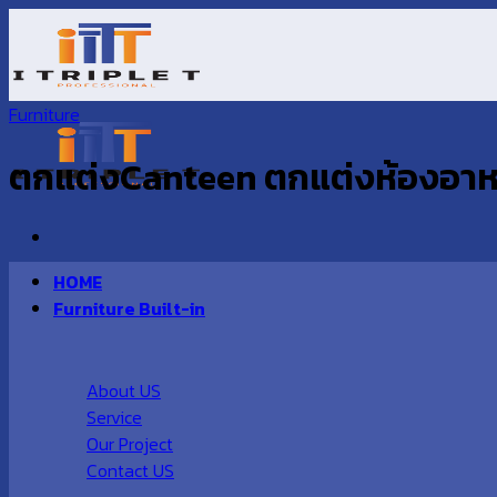
Skip
to
content
Furniture
ตกแต่งCanteen ตกแต่งห้องอาห
HOME
Furniture Built-in
About US
Service
Our Project
Contact US