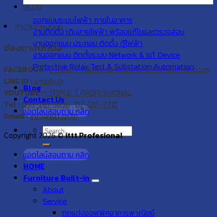
BLOG
ออกแบบระบบไฟฟ้า ภายในอาคาร
คำถามที่พบบ่อย
งานติดตั้ง เดินสายไฟฟ้า พร้อมแก้ไขและตรวจสอบ
งานออกแบบ ประกอบ ติดตั้ง ตู้ไฟฟ้า
ช่องทางติดต่อ
งานออกแบบ ติดตั้งระบบ Network & IoT Device
Protective Relay Test & Substation Automation
FACEBOOK :
I Triple T เฟอร์นิเจอร์บิ้วอิน ตกแต่งภายใน ครบวงจร
LINE ID :
a.moly.ly
Blog
YOUTUBE :
I TRIPLE T PROFESSIONAL
Contact Us
Tel :
093-261-3656
,
02-120-7715
แอดไลน์สอบถาม คลิก
Email :
info@ittt.co.th
Copyright 2026 ©
ittt Profesional
แอดไลน์สอบถาม คลิก
HOME
Furniture Built-in
About
Service
ตกแต่งออฟฟิศอาคารพาณิชย์