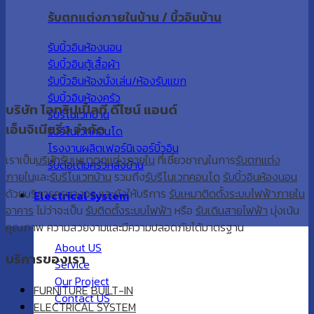
รับตกแต่งภายในบ้าน / บิ้วอินบ้าน
รับบิ้วอินห้องนอน
รับบิ้วอินตู้เสื้อผ้า
รับบิ้วอินห้องนั่งเล่น/ห้องรับแขก
รับบิ้วอินห้องครัว
บริษัท ไอทริปเปิ้ลที ดีไซน์ แอนด์
รับรีโนเวทบ้าน
เอ็นจิเนียริ่ง จำกัด
รับรีโนเวทคอนโด
โรงงานผลิตเฟอร์นิเจอร์บิ้วอิน
เราเป็น
บริษัทรับเหมาตกแต่งภายใน
ที่เชี่ยวชาญในการ
รับตกแต่ง
รับต่อเติมครัวหลังบ้าน
ภายใน
และ
รับรีโนเวทบ้าน
รวมถึง
รับรีโนเวทคอนโด
รับบิ้วอินห้องนอน
ด้วยบริการครบวงจร และยังให้บริการ
รับเหมาติดตั้งระบบไฟฟ้าภายใน
Electrical System
อาคาร
ไม่ว่าจะเป็น
รับติดตั้งระบบไฟฟ้า
หรือ
รับเดินสายไฟฟ้า
มุ่งเน้น
คุณภาพ ความสวยงามและมีความปลอดภัยได้มาตรฐาน
About US
บริการของเรา
Service
Our Project
FURNITURE BUILT-IN
Contact US
ELECTRICAL SYSTEM