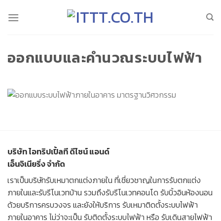
Skip
to
content
ออกแบบและคำนวณระบบไฟฟ้า
บริษัท ไอทริปเปิ้ลที ดีไซน์ แอนด์
เอ็นจิเนียริ่ง จำกัด
เราเป็น
บริษัทรับเหมาตกแต่งภายใน
ที่เชี่ยวชาญในการ
รับตกแต่ง
ภายใน
และ
รับรีโนเวทบ้าน
รวมถึง
รับรีโนเวทคอนโด
รับบิ้วอินห้องนอน
ด้วยบริการครบวงจร และยังให้บริการ
รับเหมาติดตั้งระบบไฟฟ้า
ภายในอาคาร
ไม่ว่าจะเป็น
รับติดตั้งระบบไฟฟ้า
หรือ
รับเดินสายไฟฟ้า